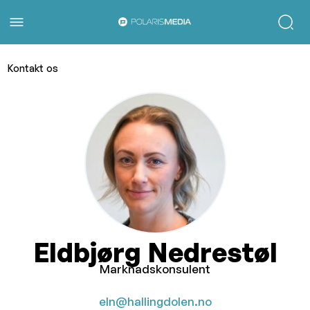
Kontakt os
Eldbjørg Nedrestøl
Marknadskonsulent
eln@hallingdolen.no