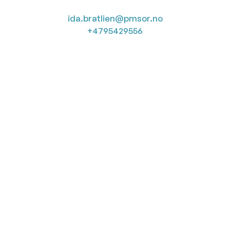
ida.bratlien@pmsor.no
+4795429556